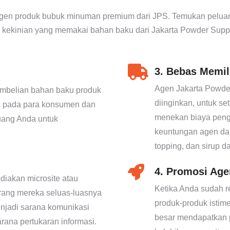
gen produk bubuk minuman premium dari JPS. Temukan peluang b
 kekinian yang memakai bahan baku dari Jakarta Powder Supp
3. Bebas Memil
Agen Jakarta Powde
embelian bahan baku produk
diinginkan, untuk se
an pada para konsumen dan
menekan biaya penge
uang Anda untuk
keuntungan agen dar
topping, dan sirup d
4. Promosi Age
diakan microsite atau
Ketika Anda sudah r
rang mereka seluas-luasnya
produk-produk istim
enjadi sarana komunikasi
besar mendapatkan p
rana pertukaran informasi.