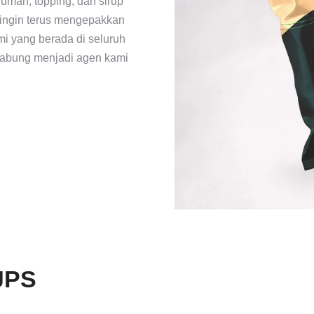
uman, topping, dan sirup
 ingin terus mengepakkan
i yang berada di seluruh
gabung menjadi agen kami
JPS