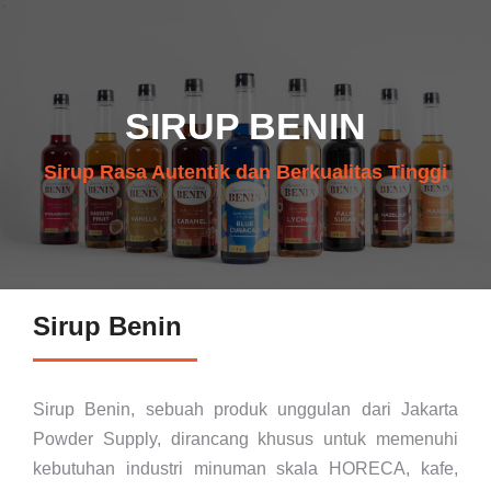
SIRUP BENIN
Sirup Rasa Autentik dan Berkualitas Tinggi
Sirup Benin
Sirup Benin, sebuah produk unggulan dari Jakarta
Powder Supply, dirancang khusus untuk memenuhi
kebutuhan industri minuman skala HORECA, kafe,