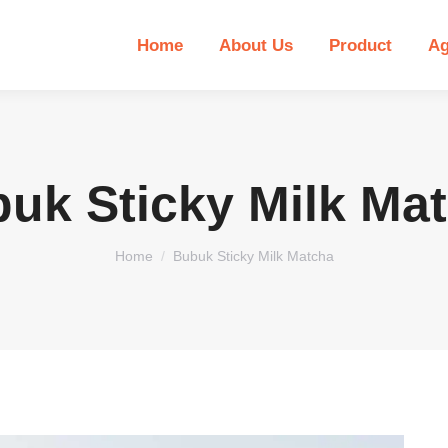
Home
About Us
Product
Ag
uk Sticky Milk Ma
You are here:
Home
Bubuk Sticky Milk Matcha