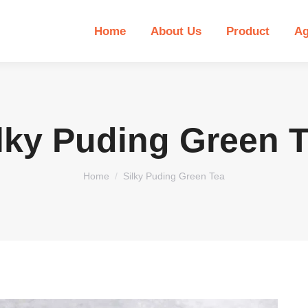
Home
About Us
Product
Ag
lky Puding Green 
You are here:
Home
Silky Puding Green Tea