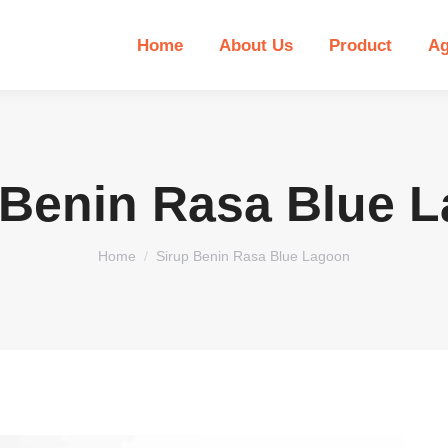
Home
About Us
Product
Ag
 Benin Rasa Blue 
You are here:
Home
Sirup Benin Rasa Blue Lagoon