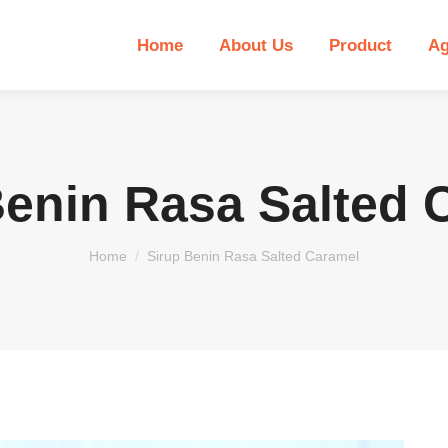
Home
About Us
Product
Ag
Benin Rasa Salted 
You are here:
Home
Sirup Benin Rasa Salted Caramel