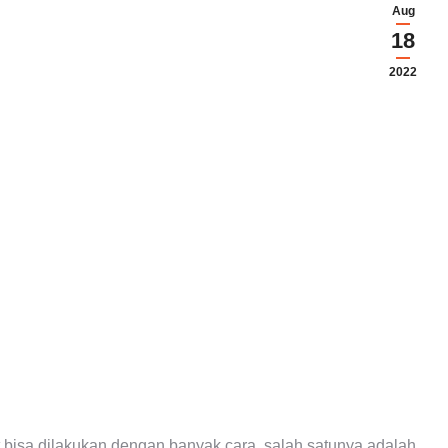
Aug
18
2022
 bisa dilakukan dengan banyak cara, salah satunya adalah