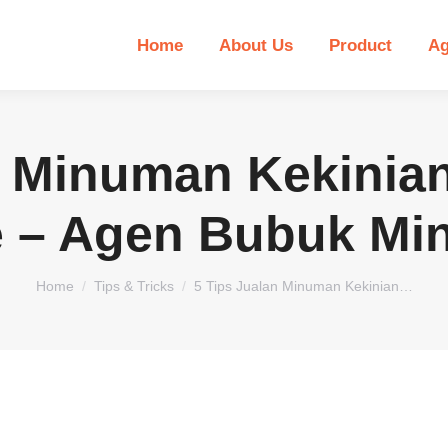
Home
About Us
Product
Ag
n Minuman Kekinian
le – Agen Bubuk Mi
You are here:
Home
Tips & Tricks
5 Tips Jualan Minuman Kekinian…