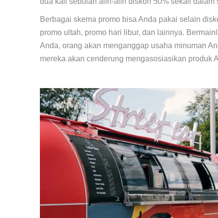
dua kali sebulan alih-alih diskon 50% sekali dalam
Berbagai skema promo bisa Anda pakai selain diskon,
promo ultah, promo hari libur, dan lainnya. Berma
Anda, orang akan menganggap usaha minuman And
mereka akan cenderung mengasosiasikan produk A