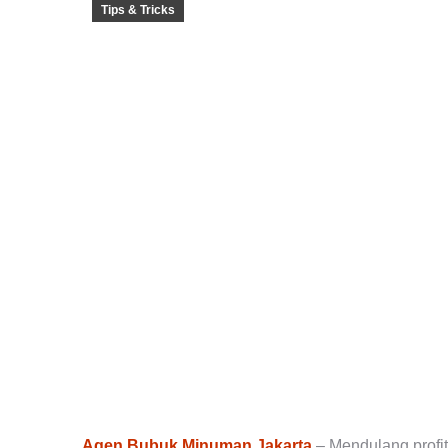
Tips & Tricks
Agen Bubuk Minuman Jakarta
– Mendulang profit