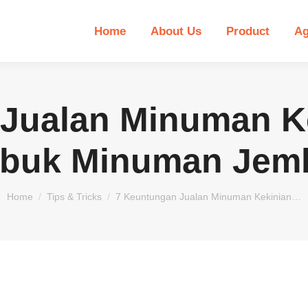
Home
About Us
Product
Ag
Jualan Minuman K
buk Minuman Jem
You are here:
Home
Tips & Tricks
7 Keuntungan Jualan Minuman Kekinian…