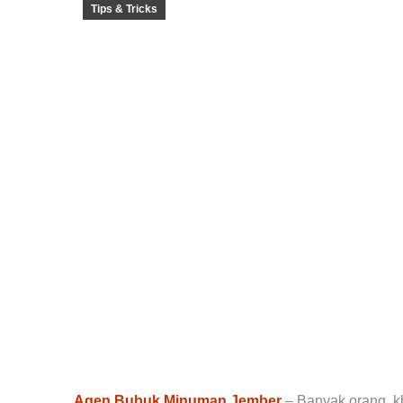
Tips & Tricks
Agen Bubuk Minuman Jember
– Banyak orang, k