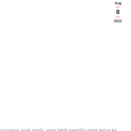
Aug
8
2022
hususnya anak muda, yang lebih memilih untuk terjun ke