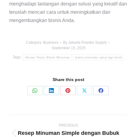
menghadapi tantangan dengan solusi yang kreatif dan
teruslah mencari cara untuk meningkatkan dan
mengembangkan bisnis Anda.
Category:
Business
By
Jakarta Powder Supply
September 15, 2025
Tags:
Alasan Terjun Bisnis Minuman
bisnis minuman yang lagi trend
Share this post
Share
Share
Share
Share
Share
on
on
on
on
on
WhatsApp
LinkedIn
Pinterest
X
Facebook
Post
navigation
PREVIOUS
Resep Minuman Simple dengan Bubuk