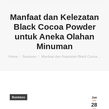
Manfaat dan Kelezatan
Black Cocoa Powder
untuk Aneka Olahan
Minuman
You are here:
Home
Business
Manfaat dan Kelezatan Black Cocoa…
Business
Jun
28