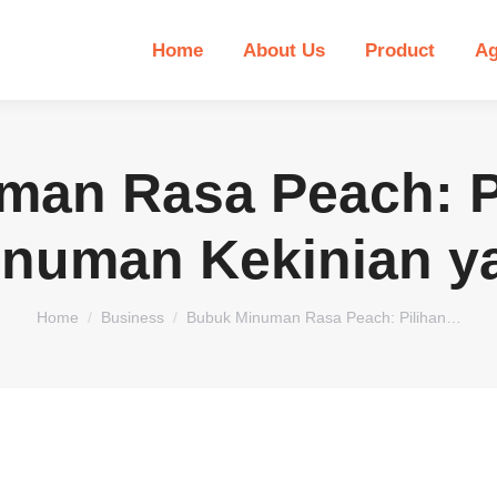
Home
About Us
Product
Ag
an Rasa Peach: P
inuman Kekinian ya
You are here:
Home
Business
Bubuk Minuman Rasa Peach: Pilihan…