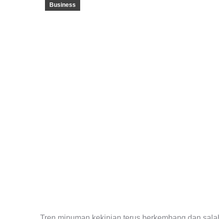
Business
Tren minuman kekinian terus berkembang dan salah