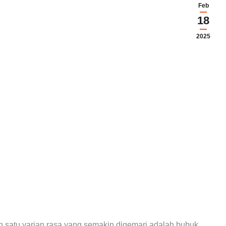
Feb
18
2025
 satu varian rasa yang semakin digemari adalah bubuk