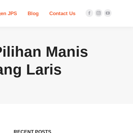
en JPS
Blog
Contact Us
Facebook
Instagram
YouTube
page
page
page
opens
opens
opens
in
in
in
ilihan Manis
new
new
new
window
window
window
ng Laris
RECENT POSTS