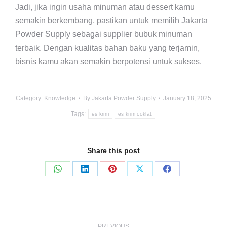
Jadi, jika ingin usaha minuman atau dessert kamu
semakin berkembang, pastikan untuk memilih Jakarta
Powder Supply sebagai supplier bubuk minuman
terbaik. Dengan kualitas bahan baku yang terjamin,
bisnis kamu akan semakin berpotensi untuk sukses.
Category:
Knowledge
By
Jakarta Powder Supply
January 18, 2025
Tags:
es krim
es krim coklat
Share this post
Share
Share
Share
Share
Share
on
on
on
on
on
WhatsApp
LinkedIn
Pinterest
X
Facebook
Post
PREVIOUS