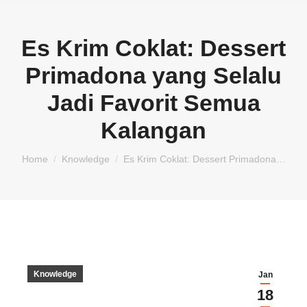
Es Krim Coklat: Dessert
Primadona yang Selalu
Jadi Favorit Semua
Kalangan
You are here:
Home
Knowledge
Es Krim Coklat: Dessert Primadona…
Knowledge
Jan
18