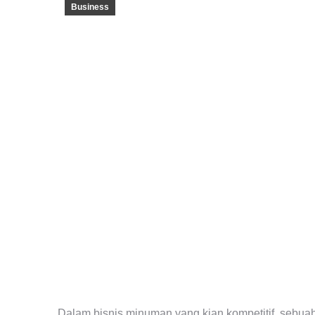
Business
Dalam bisnis minuman yang kian kompetitif, sebua