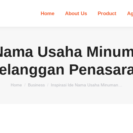
Home
About Us
Product
Ag
e Nama Usaha Minum
elanggan Penasar
You are here:
Home
Business
Inspirasi Ide Nama Usaha Minuman…