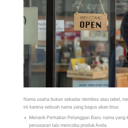
Nama usaha bukan sekadar identitas atau label, me
ini karena sebuah nama yang bagus akan bisa:
Menarik Perhatian Pelanggan Baru: nama yang k
penasaran lalu mencoba produk Anda.