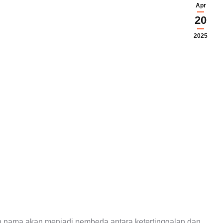
Apr
20
2025
h nama akan menjadi pembeda antara ketertinggalan dan