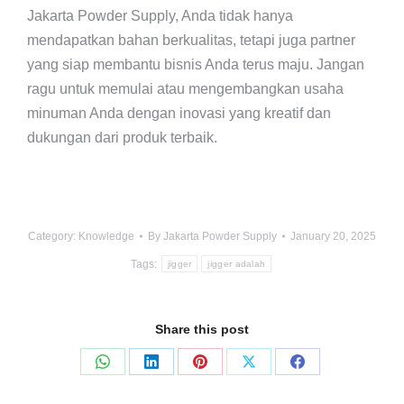
Jakarta Powder Supply, Anda tidak hanya
mendapatkan bahan berkualitas, tetapi juga partner
yang siap membantu bisnis Anda terus maju. Jangan
ragu untuk memulai atau mengembangkan usaha
minuman Anda dengan inovasi yang kreatif dan
dukungan dari produk terbaik.
Category:
Knowledge
By
Jakarta Powder Supply
January 20, 2025
Tags:
jigger
jigger adalah
Share this post
Share
Share
Share
Share
Share
on
on
on
on
on