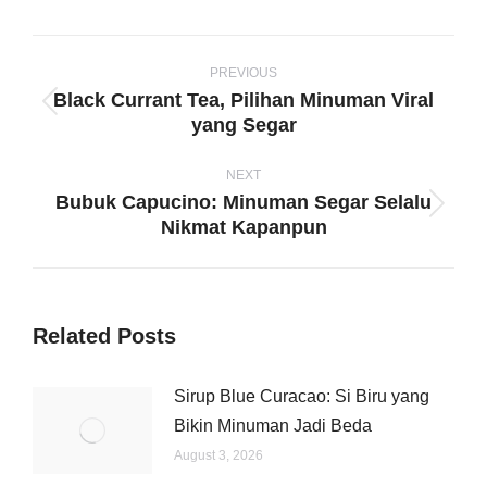
WhatsApp
LinkedIn
Pinterest
X
Facebook
Post
navigation
PREVIOUS
Black Currant Tea, Pilihan Minuman Viral
Previous
yang Segar
post:
NEXT
Bubuk Capucino: Minuman Segar Selalu
Next
Nikmat Kapanpun
post:
Related Posts
Sirup Blue Curacao: Si Biru yang
Bikin Minuman Jadi Beda
August 3, 2026