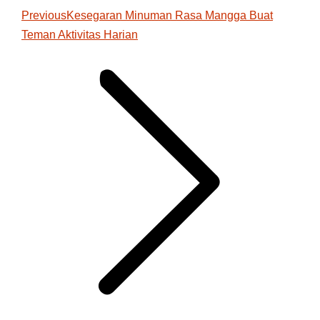
Previous
Previous
Kesegaran Minuman Rasa Mangga Buat
Teman Aktivitas Harian
post: