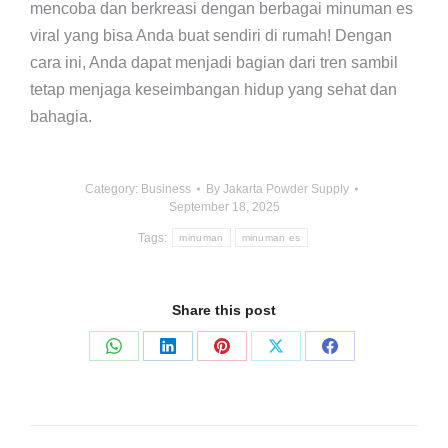
mencoba dan berkreasi dengan berbagai minuman es
viral yang bisa Anda buat sendiri di rumah! Dengan
cara ini, Anda dapat menjadi bagian dari tren sambil
tetap menjaga keseimbangan hidup yang sehat dan
bahagia.
Category:
Business
By
Jakarta Powder Supply
September 18, 2025
Tags:
minuman
minuman es
Share this post
Share
Share
Share
Share
Share
on
on
on
on
on
WhatsApp
LinkedIn
Pinterest
X
Facebook
Post