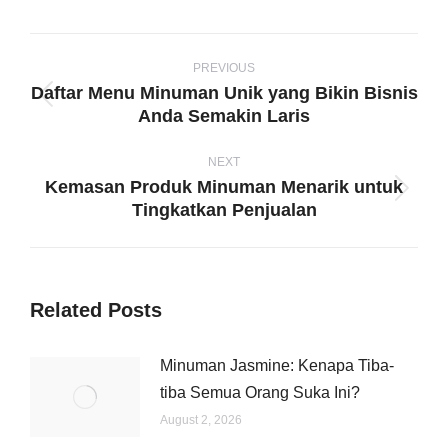
WhatsApp
LinkedIn
Pinterest
X
Facebook
Post
navigation
PREVIOUS
Daftar Menu Minuman Unik yang Bikin Bisnis
Previous
Anda Semakin Laris
post:
NEXT
Kemasan Produk Minuman Menarik untuk
Next
Tingkatkan Penjualan
post:
Related Posts
Minuman Jasmine: Kenapa Tiba-
tiba Semua Orang Suka Ini?
August 2, 2026