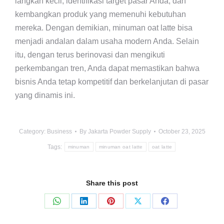
langkah kecil, identifikasi target pasar Anda, dan
kembangkan produk yang memenuhi kebutuhan
mereka. Dengan demikian, minuman oat latte bisa
menjadi andalan dalam usaha modern Anda. Selain
itu, dengan terus berinovasi dan mengikuti
perkembangan tren, Anda dapat memastikan bahwa
bisnis Anda tetap kompetitif dan berkelanjutan di pasar
yang dinamis ini.
Category:
Business
By
Jakarta Powder Supply
October 23, 2025
Tags:
minuman
minuman oat latte
oat latte
Share this post
Share
Share
Share
Share
Share
on
on
on
on
on