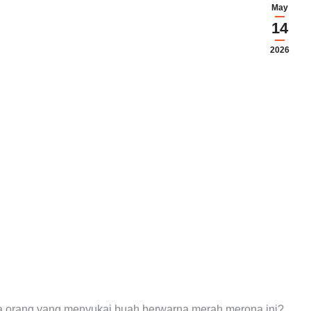
May
14
2026
 orang yang menyukai buah berwarna merah merona ini?