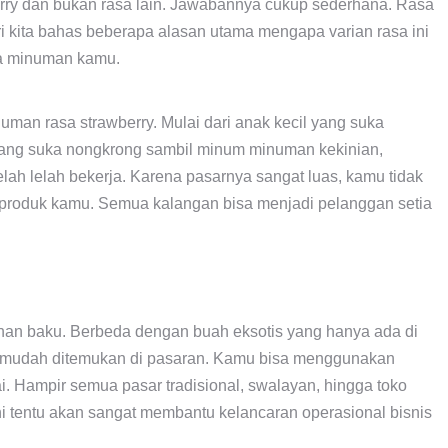
rry dan bukan rasa lain. Jawabannya cukup sederhana. Rasa
ari kita bahas beberapa alasan utama mengapa varian rasa ini
ha minuman kamu.
man rasa strawberry. Mulai dari anak kecil yang suka
ang suka nongkrong sambil minum minuman kekinian,
ah lelah bekerja. Karena pasarnya sangat luas, kamu tidak
 produk kamu. Semua kalangan bisa menjadi pelanggan setia
n baku. Berbeda dengan buah eksotis yang hanya ada di
at mudah ditemukan di pasaran. Kamu bisa menggunakan
ai. Hampir semua pasar tradisional, swalayan, hingga toko
 tentu akan sangat membantu kelancaran operasional bisnis