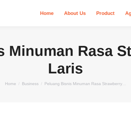
Home
About Us
Product
Ag
s Minuman Rasa S
Laris
You are here:
Home
Business
Peluang Bisnis Minuman Rasa Strawberry…