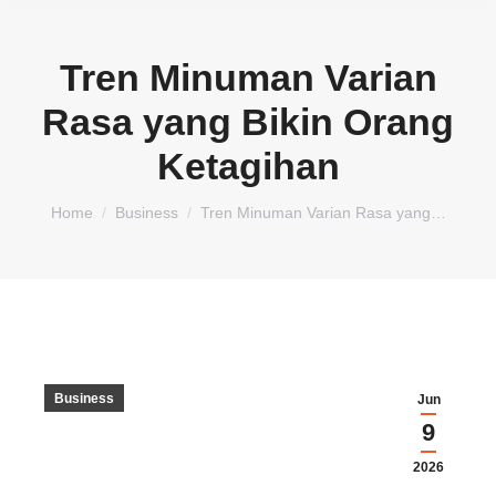
Tren Minuman Varian
Rasa yang Bikin Orang
Ketagihan
You are here:
Home
Business
Tren Minuman Varian Rasa yang…
Business
Jun
9
2026