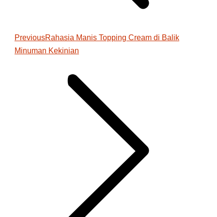
Previous
Previous
Rahasia Manis Topping Cream di Balik
Minuman Kekinian
post: