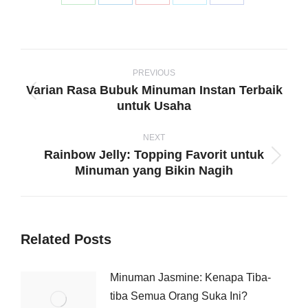
Share
Share
Share
Share
Share
on
on
on
on
on
WhatsApp
LinkedIn
Pinterest
X
Facebook
Post
navigation
PREVIOUS
Varian Rasa Bubuk Minuman Instan Terbaik
Previous
untuk Usaha
post:
NEXT
Rainbow Jelly: Topping Favorit untuk
Next
Minuman yang Bikin Nagih
post:
Related Posts
Minuman Jasmine: Kenapa Tiba-
tiba Semua Orang Suka Ini?