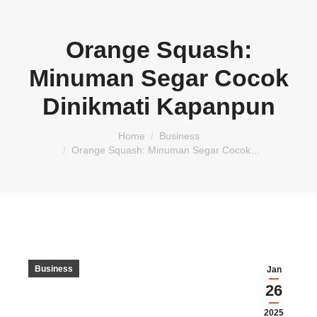
Orange Squash:
Minuman Segar Cocok
Dinikmati Kapanpun
You are here:
Home
Business
Orange Squash: Minuman Segar Cocok…
Business
Jan
26
2025