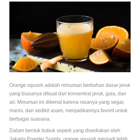
Orange squash adalah minuman berbahan dasar jeruk
yang biasanya dibuat dari konsentrat jeruk, gula, dan
air. Minuman ini dikenal karena rasanya yang segar,
manis, dan sedikit asam, menjadikannya favorit untuk
berbagai suasana.
Dalam bentuk bubuk seperti yang disediakan oleh
Jakarta Powder Supply, orange squash menjadi lebih