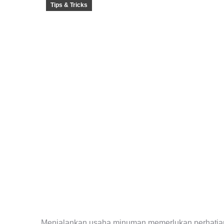
Tips & Tricks
Menjalankan usaha minuman memerlukan perhatia