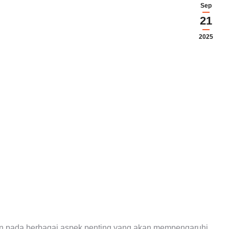
Sep
21
2025
n pada berbagai aspek penting yang akan mempengaruhi