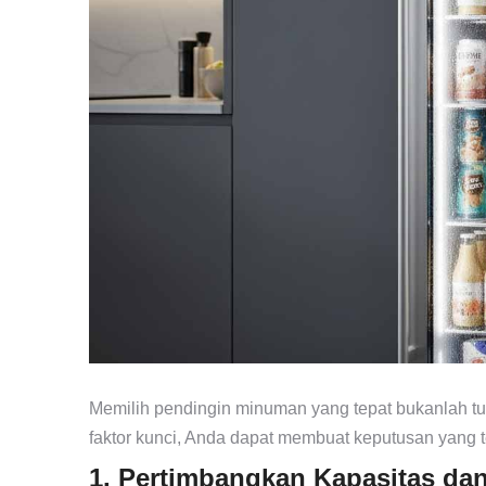
Memilih pendingin minuman yang tepat bukanlah 
faktor kunci, Anda dapat membuat keputusan yang te
1. Pertimbangkan Kapasitas da