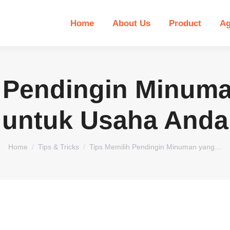
Home
About Us
Product
Ag
h Pendingin Minuma
untuk Usaha Anda
You are here:
Home
Tips & Tricks
Tips Memilih Pendingin Minuman yang…