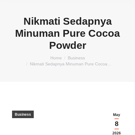
Nikmati Sedapnya
Minuman Pure Cocoa
Powder
You are here:
Home
Business
Nikmati Sedapnya Minuman Pure Cocoa…
Business
May
8
2026