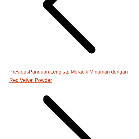
Previous
Previous
Panduan Lengkap Meracik Minuman dengan
Red Velvet Powder
post: