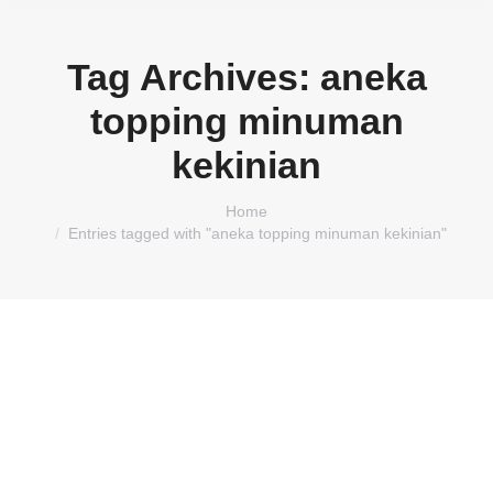
Tag Archives:
aneka
topping minuman
kekinian
You are here:
Home
Entries tagged with "aneka topping minuman kekinian"