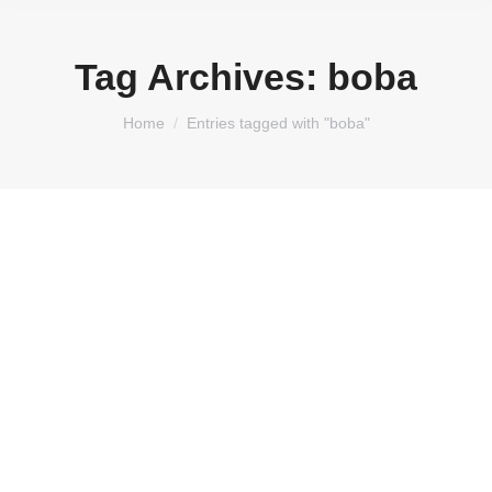
Tag Archives:
boba
You are here:
Home
Entries tagged with "boba"