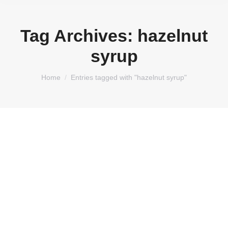
Tag Archives:
hazelnut
syrup
You are here:
Home
Entries tagged with "hazelnut syrup"