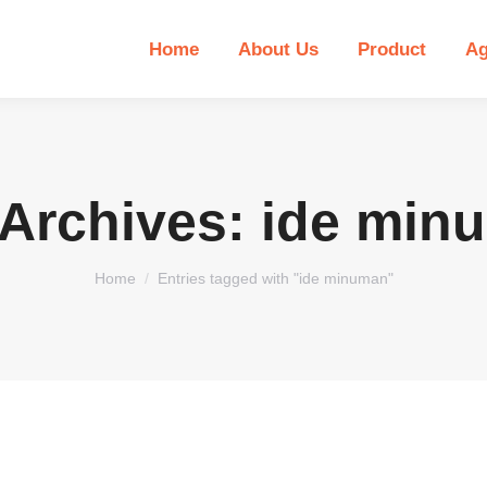
Home
About Us
Product
Ag
 Archives:
ide min
You are here:
Home
Entries tagged with "ide minuman"