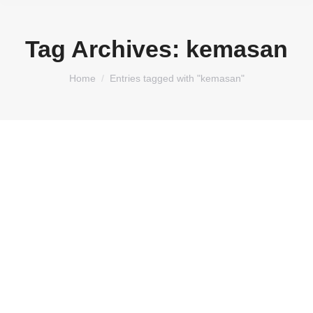
Tag Archives:
kemasan
You are here:
Home
Entries tagged with "kemasan"