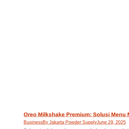
Oreo Milkshake Premium: Solusi Men
Business
By
Jakarta Powder Supply
June 29, 2025