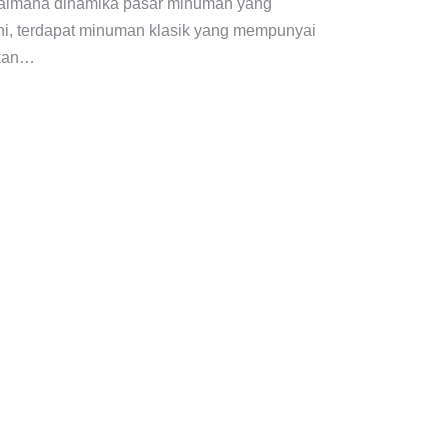
gaimana dinamika pasar minuman yang
 ini, terdapat minuman klasik yang mempunyai
tkan…