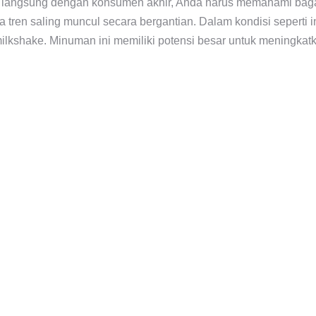
ksi langsung dengan konsumen akhir, Anda harus memahami ba
a tren saling muncul secara bergantian. Dalam kondisi seperti
 milkshake. Minuman ini memiliki potensi besar untuk meningka