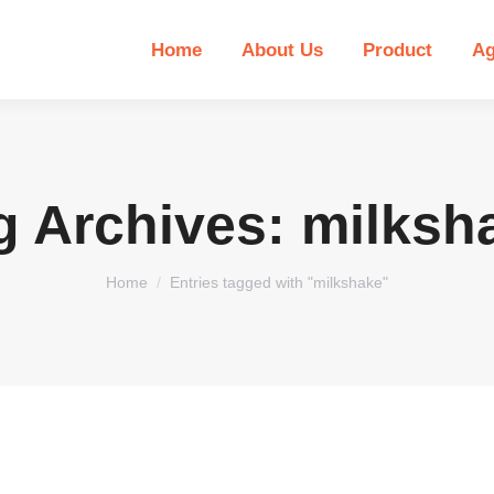
Home
About Us
Product
Ag
g Archives:
milksh
You are here:
Home
Entries tagged with "milkshake"