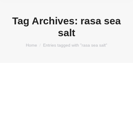
Tag Archives:
rasa sea
salt
You are here:
Home
Entries tagged with "rasa sea salt"