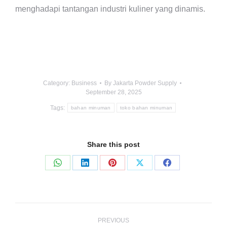
menghadapi tantangan industri kuliner yang dinamis.
Category:
Business
By
Jakarta Powder Supply
September 28, 2025
Tags:
bahan minuman
toko bahan minuman
Share this post
Share
Share
Share
Share
Share
on
on
on
on
on
WhatsApp
LinkedIn
Pinterest
X
Facebook
Post
navigation
PREVIOUS