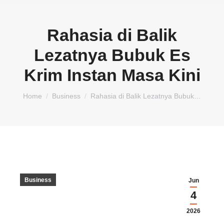
Rahasia di Balik
Lezatnya Bubuk Es
Krim Instan Masa Kini
You are here:
Home
Business
Rahasia di Balik Lezatnya Bubuk…
Business
Jun
4
2026