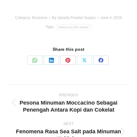
Category:
Business
By
Jakarta Powder Supply
June 4, 2026
Tags:
bubuk es krim instan
Share this post
Share
Share
Share
Share
Share
on
on
on
on
on
WhatsApp
LinkedIn
Pinterest
X
Facebook
Post
navigation
PREVIOUS
Pesona Minuman Moccacino Sebagai
Previous
Penengah Antara Kopi dan Cokelat
post:
NEXT
Fenomena Rasa Sea Salt pada Minuman
Next