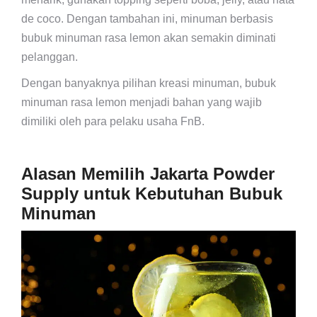
de coco. Dengan tambahan ini, minuman berbasis
bubuk minuman rasa lemon akan semakin diminati
pelanggan.
Dengan banyaknya pilihan kreasi minuman, bubuk
minuman rasa lemon menjadi bahan yang wajib
dimiliki oleh para pelaku usaha FnB.
Alasan Memilih Jakarta Powder
Supply untuk Kebutuhan Bubuk
Minuman