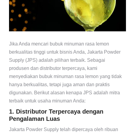
Jika Anda mencari bubuk minuman rasa lemon
berkualitas tinggi untuk bisnis Anda, Jakarta Powder
Supply (JPS) adalah pilihan terbaik. Sebagai
produsen dan distributor terpercaya, kami
menyediakan bubuk minuman rasa lemon yang tidak
hanya berkualitas, tetapi juga aman dan praktis
digunakan. Berikut alasan kenapa JPS adalah mitra
terbaik untuk usaha minuman Anda:
1. Distributor Terpercaya dengan
Pengalaman Luas
Jakarta Powder Supply telah dipercaya oleh ribuan