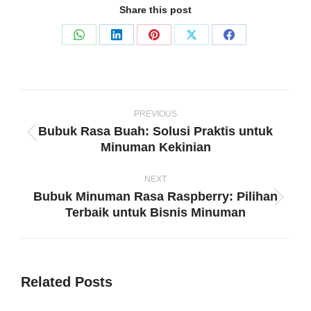
Share this post
Share
Share
Share
Share
Share
on
on
on
on
on
WhatsApp
LinkedIn
Pinterest
X
Facebook
Post
navigation
PREVIOUS
Bubuk Rasa Buah: Solusi Praktis untuk
Previous
Minuman Kekinian
post:
NEXT
Bubuk Minuman Rasa Raspberry: Pilihan
Next
Terbaik untuk Bisnis Minuman
post:
Related Posts