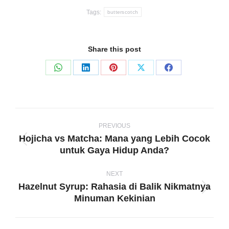
Tags:
butterscotch
Share this post
Share
Share
Share
Share
Share
on
on
on
on
on
WhatsApp
LinkedIn
Pinterest
X
Facebook
Post
navigation
PREVIOUS
Hojicha vs Matcha: Mana yang Lebih Cocok
Previous
untuk Gaya Hidup Anda?
post:
NEXT
Hazelnut Syrup: Rahasia di Balik Nikmatnya
Next
Minuman Kekinian
post: