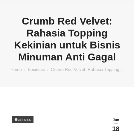
Crumb Red Velvet:
Rahasia Topping
Kekinian untuk Bisnis
Minuman Anti Gagal
You are here:
Home
Business
Crumb Red Velvet: Rahasia Topping…
Business
Jun
18