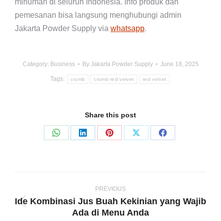
minuman di seluruh Indonesia. Info produk dan
pemesanan bisa langsung menghubungi admin
Jakarta Powder Supply via
whatsapp
.
Category:
Business
By
Jakarta Powder Supply
June 18, 2025
Tags:
crumb
crumb red velvet
red velvet
Share this post
Share
Share
Share
Share
Share
on
on
on
on
on
WhatsApp
LinkedIn
Pinterest
X
Facebook
Post
navigation
PREVIOUS
Ide Kombinasi Jus Buah Kekinian yang Wajib
Previous
Ada di Menu Anda