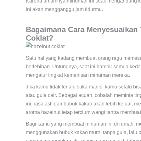
Karena umumnya minuman ini tidak mengandung kafe
ini akan mengganggu jam tidurmu.
Bagaimana Cara Menyesuaikan 
Coklat?
Satu hal yang kadang membuat orang ragu memesa
berlebihan. Untungnya, saat ini hampir semua ked
mengatur tingkat kemanisan minuman mereka.
Jika kamu tidak terlalu suka manis, kamu selalu bi
atau gula cair. Sebagai acuan, cobalah meminta ti
ini, rasa asli dari bubuk kakao akan lebih keluar, 
aroma hazelnut tetap tercium wangi tanpa membuat g
Bagi kamu yang membuat minuman ini di rumah, men
menggunakan bubuk kakao murni tanpa gula, lalu p
sampai menemukan titik manis yang pas di lidahmu