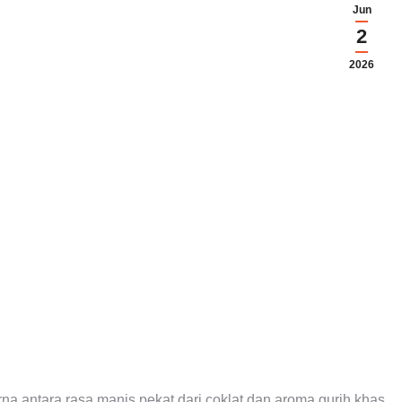
Jun
2
2026
a antara rasa manis pekat dari coklat dan aroma gurih khas