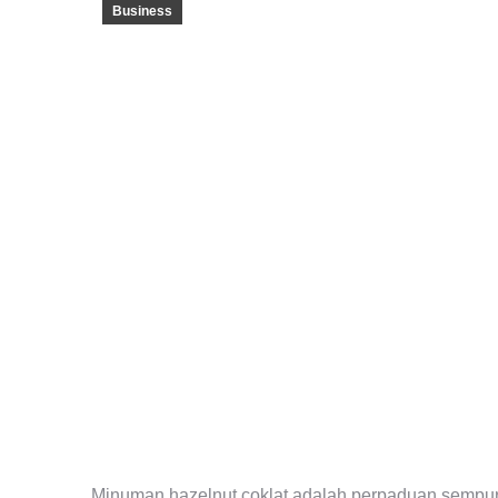
Business
Minuman hazelnut coklat adalah perpaduan sempurn