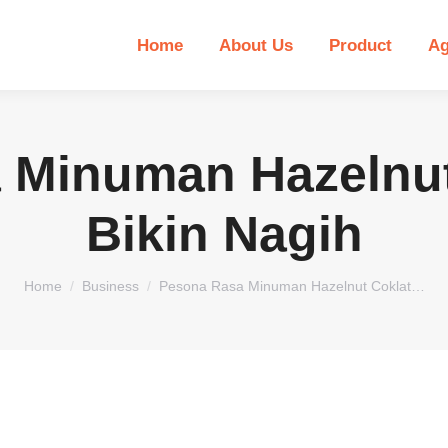
Home
About Us
Product
Ag
 Minuman Hazelnut
Bikin Nagih
You are here:
Home
Business
Pesona Rasa Minuman Hazelnut Coklat…