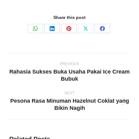
Share this post
Share
Share
Share
Share
Share
on
on
on
on
on
WhatsApp
LinkedIn
Pinterest
X
Facebook
Post
navigation
PREVIOUS
Rahasia Sukses Buka Usaha Pakai Ice Cream
Previous
Bubuk
post:
NEXT
Pesona Rasa Minuman Hazelnut Coklat yang
Next
Bikin Nagih
post: