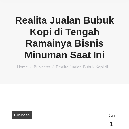
Realita Jualan Bubuk
Kopi di Tengah
Ramainya Bisnis
Minuman Saat Ini
You are here:
Home
Business
Realita Jualan Bubuk Kopi di…
Business
Jun
1