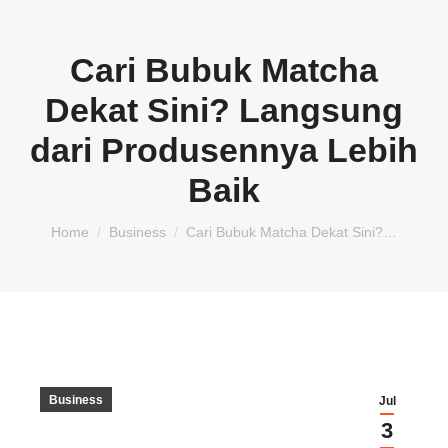
Cari Bubuk Matcha
Dekat Sini? Langsung
dari Produsennya Lebih
Baik
You are here:
Home
Business
Cari Bubuk Matcha Dekat Sini?…
Business
Jul
3