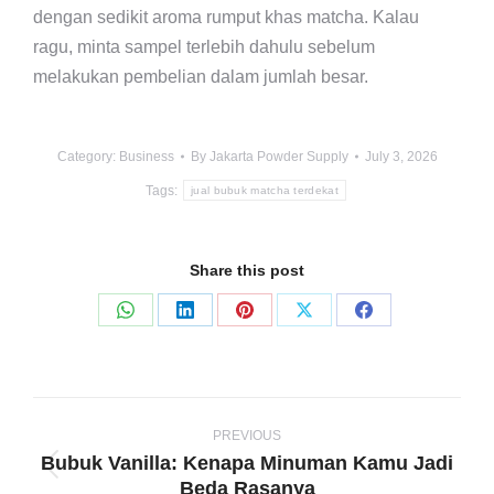
dengan sedikit aroma rumput khas matcha. Kalau
ragu, minta sampel terlebih dahulu sebelum
melakukan pembelian dalam jumlah besar.
Category:
Business
By
Jakarta Powder Supply
July 3, 2026
Tags:
jual bubuk matcha terdekat
Share this post
Share
Share
Share
Share
Share
on
on
on
on
on
WhatsApp
LinkedIn
Pinterest
X
Facebook
Post
navigation
PREVIOUS
Bubuk Vanilla: Kenapa Minuman Kamu Jadi
Previous
Beda Rasanya