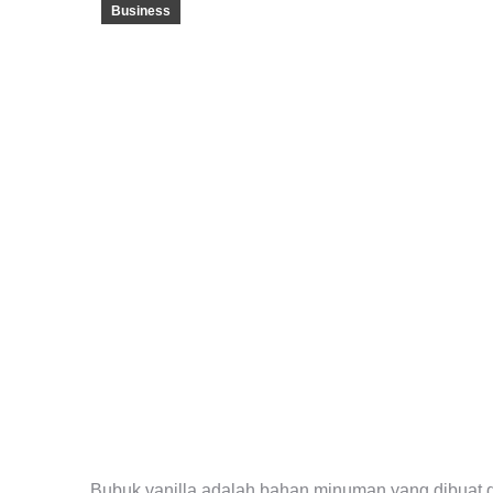
Business
Bubuk vanilla adalah bahan minuman yang dibuat dari