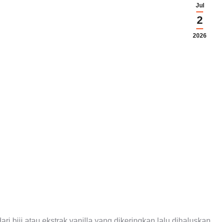
Jul
2
2026
 biji atau ekstrak vanilla yang dikeringkan lalu dihaluskan.