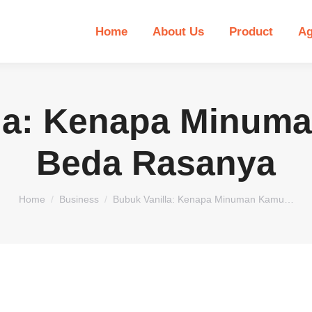
Home
About Us
Product
Ag
la: Kenapa Minum
Beda Rasanya
You are here:
Home
Business
Bubuk Vanilla: Kenapa Minuman Kamu…