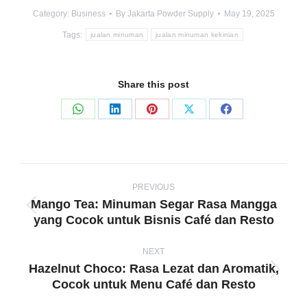
Category:
Business
By
Jakarta Powder Supply
May 19, 2025
Tags:
jualan minuman
jualan minuman kekinian
Share this post
Share
Share
Share
Share
Share
on
on
on
on
on
WhatsApp
LinkedIn
Pinterest
X
Facebook
Post
navigation
PREVIOUS
Mango Tea: Minuman Segar Rasa Mangga
Previous
yang Cocok untuk Bisnis Café dan Resto
post:
NEXT
Hazelnut Choco: Rasa Lezat dan Aromatik,
Next
Cocok untuk Menu Café dan Resto
post: