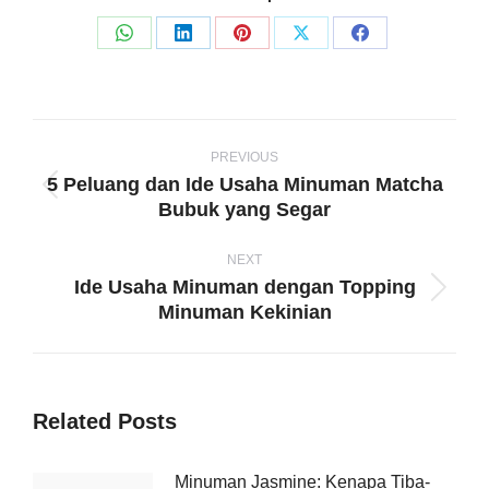
Share
Share
Share
Share
Share
on
on
on
on
on
WhatsApp
LinkedIn
Pinterest
X
Facebook
Post
navigation
PREVIOUS
5 Peluang dan Ide Usaha Minuman Matcha
Previous
Bubuk yang Segar
post:
NEXT
Ide Usaha Minuman dengan Topping
Next
Minuman Kekinian
post:
Related Posts
Minuman Jasmine: Kenapa Tiba-