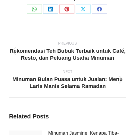
Share
Share
Share
Share
Share
on
on
on
on
on
WhatsApp
LinkedIn
Pinterest
X
Facebook
Post
navigation
PREVIOUS
Rekomendasi Teh Bubuk Terbaik untuk Café,
Previous
Resto, dan Peluang Usaha Minuman
post:
NEXT
Minuman Bulan Puasa untuk Jualan: Menu
Next
Laris Manis Selama Ramadan
post:
Related Posts
Minuman Jasmine: Kenapa Tiba-