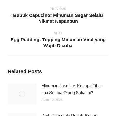
Post
navigation
PREVIOUS
Bubuk Capucino: Minuman Segar Selalu
Previous
Nikmat Kapanpun
post:
NEXT
Egg Pudding: Topping Minuman Viral yang
Next
Wajib Dicoba
post:
Related Posts
Minuman Jasmine: Kenapa Tiba-
tiba Semua Orang Suka Ini?
August 2, 2026
Dark Chocolate Bubuk: Kenapa