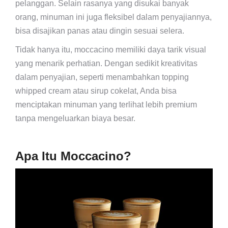
pelanggan. Selain rasanya yang disukai banyak
orang, minuman ini juga fleksibel dalam penyajiannya,
bisa disajikan panas atau dingin sesuai selera.
Tidak hanya itu, moccacino memiliki daya tarik visual
yang menarik perhatian. Dengan sedikit kreativitas
dalam penyajian, seperti menambahkan topping
whipped cream atau sirup cokelat, Anda bisa
menciptakan minuman yang terlihat lebih premium
tanpa mengeluarkan biaya besar.
Apa Itu Moccacino?