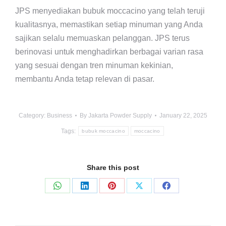
JPS menyediakan bubuk moccacino yang telah teruji
kualitasnya, memastikan setiap minuman yang Anda
sajikan selalu memuaskan pelanggan. JPS terus
berinovasi untuk menghadirkan berbagai varian rasa
yang sesuai dengan tren minuman kekinian,
membantu Anda tetap relevan di pasar.
Category:
Business
By
Jakarta Powder Supply
January 22, 2025
Tags:
bubuk moccacino
moccacino
Share this post
Share
Share
Share
Share
Share
on
on
on
on
on
WhatsApp
LinkedIn
Pinterest
X
Facebook