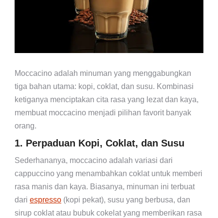
Moccacino adalah minuman yang menggabungkan
tiga bahan utama: kopi, coklat, dan susu. Kombinasi
ketiganya menciptakan cita rasa yang lezat dan kaya,
membuat moccacino menjadi pilihan favorit banyak
orang.
1. Perpaduan Kopi, Coklat, dan Susu
Sederhananya, moccacino adalah variasi dari
cappuccino yang menambahkan coklat untuk memberi
rasa manis dan kaya. Biasanya, minuman ini terbuat
dari
espresso
(kopi pekat), susu yang berbusa, dan
sirup coklat atau bubuk cokelat yang memberikan rasa