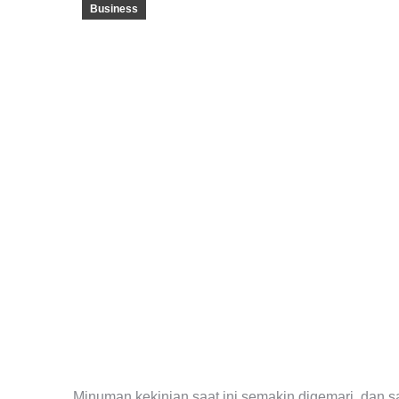
Business
Minuman kekinian saat ini semakin digemari, dan s