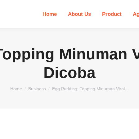
Home
About Us
Product
Ag
Topping Minuman Vi
Dicoba
You are here:
Home
Business
Egg Pudding: Topping Minuman Viral…