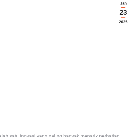
Jan
23
2025
alah satu inovasi yang paling banyak menarik perhatian