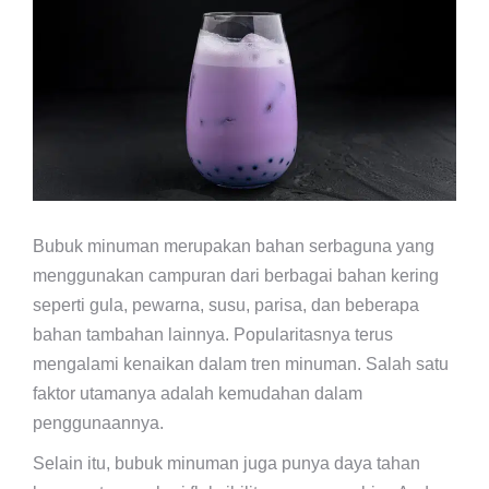
Bubuk minuman merupakan bahan serbaguna yang
menggunakan campuran dari berbagai bahan kering
seperti gula, pewarna, susu, parisa, dan beberapa
bahan tambahan lainnya. Popularitasnya terus
mengalami kenaikan dalam tren minuman. Salah satu
faktor utamanya adalah kemudahan dalam
penggunaannya.
Selain itu, bubuk minuman juga punya daya tahan