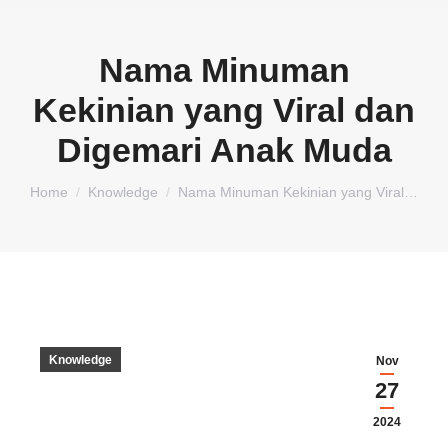
Nama Minuman
Kekinian yang Viral dan
Digemari Anak Muda
You are here:
Home
Knowledge
Nama Minuman Kekinian yang Viral…
Knowledge
Nov
27
2024