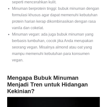
seperti mencerahkan kulit.
Minuman berprotein tinggi: bubuk minuman dengan
formulasi khusus agar dapat memenuhi kebutuhan
protein harian kerap dikombinasikan dengan rasa
vanila dan cokelat.
Minuman vegan: ada juga bubuk minuman yang
berbasis tumbuhan, cocok jika Anda merupakan
seorang vegan. Misalnya almond atau oat yang
mampu memenuhi kebutuhan para konsumen
vegan.
Mengapa Bubuk Minuman
Menjadi Tren untuk Hidangan
Kekinian?