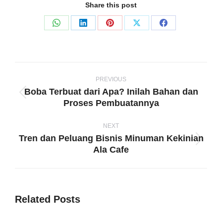
Share this post
Share
Share
Share
Share
Share
on
on
on
on
on
WhatsApp
LinkedIn
Pinterest
X
Facebook
Post
navigation
PREVIOUS
Boba Terbuat dari Apa? Inilah Bahan dan
Previous
Proses Pembuatannya
post:
NEXT
Tren dan Peluang Bisnis Minuman Kekinian
Next
Ala Cafe
post:
Related Posts