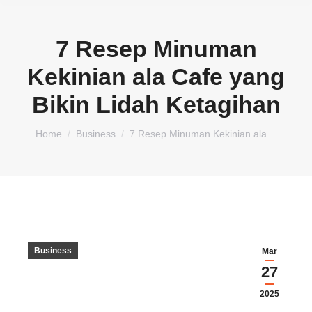
7 Resep Minuman
Kekinian ala Cafe yang
Bikin Lidah Ketagihan
You are here:
Home
Business
7 Resep Minuman Kekinian ala…
Business
Mar
27
2025