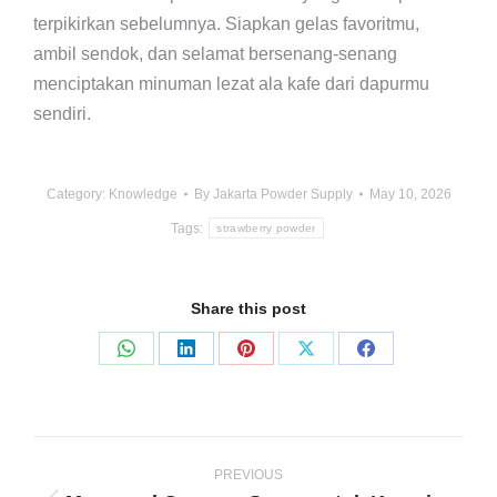
terpikirkan sebelumnya. Siapkan gelas favoritmu,
ambil sendok, dan selamat bersenang-senang
menciptakan minuman lezat ala kafe dari dapurmu
sendiri.
Category:
Knowledge
By
Jakarta Powder Supply
May 10, 2026
Tags:
strawberry powder
Share this post
Share
Share
Share
Share
Share
on
on
on
on
on
WhatsApp
LinkedIn
Pinterest
X
Facebook
Post
navigation
PREVIOUS