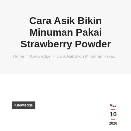
Cara Asik Bikin
Minuman Pakai
Strawberry Powder
You are here:
Home
Knowledge
Cara Asik Bikin Minuman Pakai…
Knowledge
May
10
2026