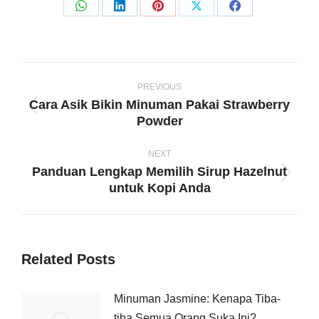
Share
Share
Share
Share
Share
on
on
on
on
on
WhatsApp
LinkedIn
Pinterest
X
Facebook
Post
navigation
PREVIOUS
Cara Asik Bikin Minuman Pakai Strawberry
Previous
Powder
post:
NEXT
Panduan Lengkap Memilih Sirup Hazelnut
Next
untuk Kopi Anda
post:
Related Posts
Minuman Jasmine: Kenapa Tiba-
tiba Semua Orang Suka Ini?