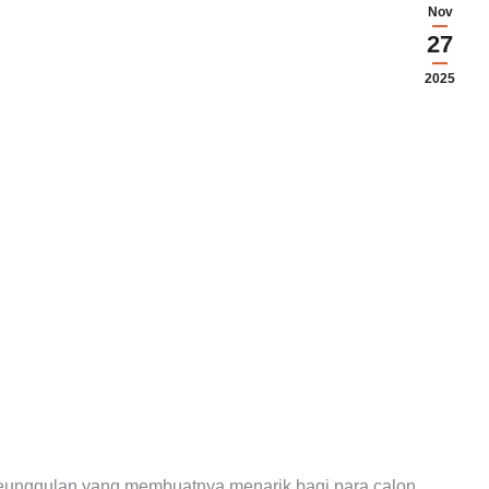
Nov
27
2025
unggulan yang membuatnya menarik bagi para calon