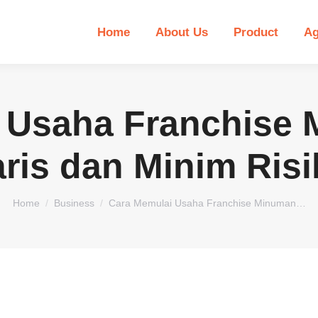
Home
About Us
Product
Ag
 Usaha Franchise
ris dan Minim Ris
You are here:
Home
Business
Cara Memulai Usaha Franchise Minuman…