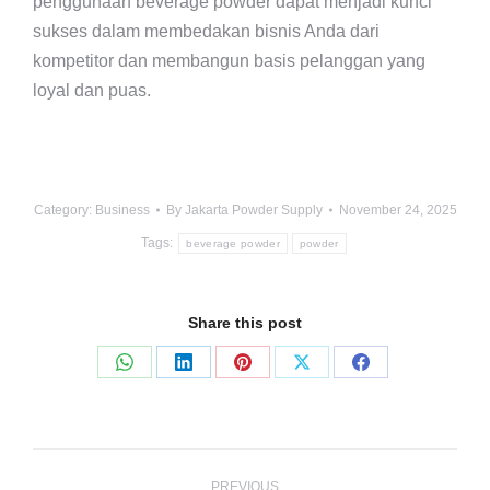
penggunaan beverage powder dapat menjadi kunci
sukses dalam membedakan bisnis Anda dari
kompetitor dan membangun basis pelanggan yang
loyal dan puas.
Category:
Business
By
Jakarta Powder Supply
November 24, 2025
Tags:
beverage powder
powder
Share this post
Share
Share
Share
Share
Share
on
on
on
on
on
WhatsApp
LinkedIn
Pinterest
X
Facebook
Post
PREVIOUS