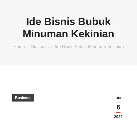
Ide Bisnis Bubuk
Minuman Kekinian
You are here:
Home
Business
Ide Bisnis Bubuk Minuman Kekinian
Business
Jul
6
2022